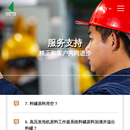
EN
首 页
关于我们
服务支持
精正和客户共同进步
产品介绍
产品手册下载
新闻资讯
服务支持
7. 料罐原料用空？
联系我们
6. 高压发泡机原料工作釜系统料罐原料加满并溢出
料罐？